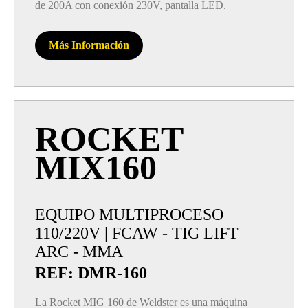
de 200A con conexión 230V, pantalla LED.
Más Información
ROCKET
MIX160
EQUIPO MULTIPROCESO
110/220V | FCAW - TIG LIFT
ARC - MMA
REF: DMR-160
La Rocket MIG 160 de Weldster es una máquina